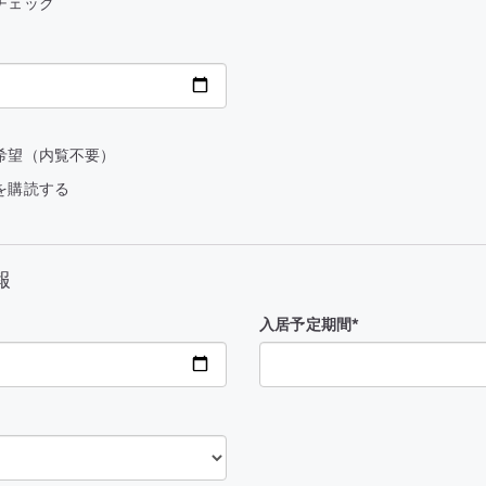
チェック
希望（内覧不要）
を購読する
報
入居予定期間*