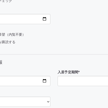
チェック
希望（内覧不要）
を購読する
報
入居予定期間*